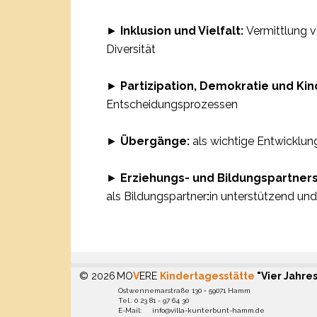
►
Inklusion und Vielfalt:
Vermittlung 
Diversität
►
Partizipation, Demokratie und Ki
Entscheidungsprozessen
►
Übergänge:
als wichtige Entwicklun
►
Erziehungs- und Bildungspartners
als Bildungspartner
:
in unterstützend un
© 2026
MO
V
ERE
Kindertagesstätte
"Vier Jahre
Ostwennemarstraße 130 • 59071 Hamm
Tel.: 0 23 81 - 97 64 30
E-Mail: info@villa-kunterbunt-hamm.de