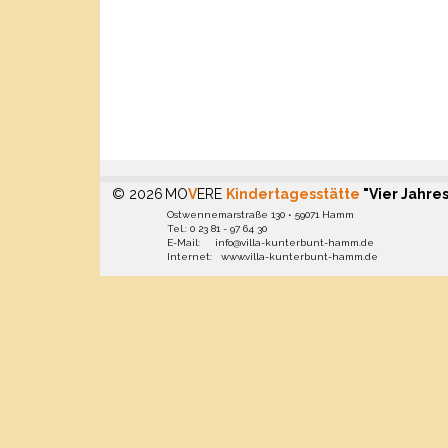
© 2026
MO
V
ERE
Kindertagesstätte
"Vier Jahre
Ostwennemarstraße 130 • 59071 Hamm
Tel.: 0 23 81 - 97 64 30
E-Mail: info@villa-kunterbunt-hamm.de
Internet: www.villa-kunterbunt-hamm.de